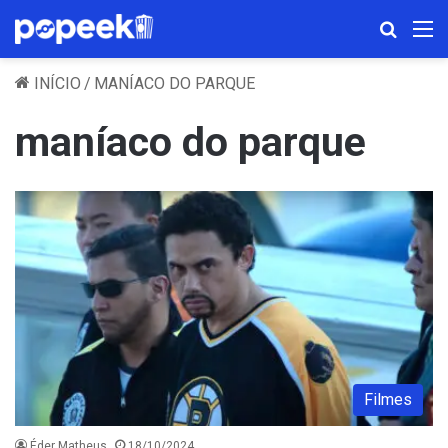
Procura
M
INÍCIO
/
MANÍACO DO PARQUE
maníaco do parque
Filmes
Éder Matheus
18/10/2024