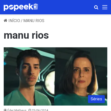
Procura
M
INÍCIO
/
MANU RIOS
manu rios
Séries
Éder Matheus
25/06/2024