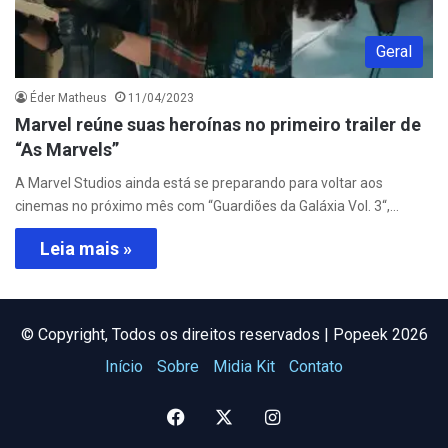
Geral
Éder Matheus
11/04/2023
Marvel reúne suas heroínas no primeiro trailer de
“As Marvels”
A Marvel Studios ainda está se preparando para voltar aos
cinemas no próximo mês com “Guardiões da Galáxia Vol. 3“,…
Leia mais »
©️ Copyright, Todos os direitos reservados | Popeek 2026
Início
Sobre
Midia Kit
Contato
Facebook
X
Instagram