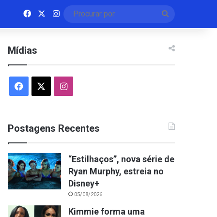
Facebook
X
Instagram
Procurar
por
Mídias
Facebook
X
Instagram
Postagens Recentes
“Estilhaços”, nova série de
Ryan Murphy, estreia no
Disney+
05/08/2026
Kimmie forma uma