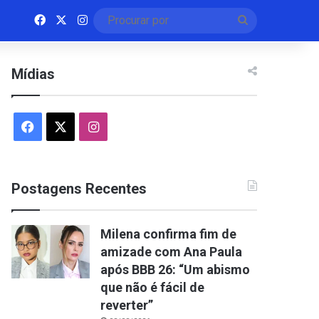
Facebook
X
Instagram
Procurar
por
Mídias
Facebook
X
Instagram
Postagens Recentes
Milena confirma fim de
amizade com Ana Paula
após BBB 26: “Um abismo
que não é fácil de
reverter”