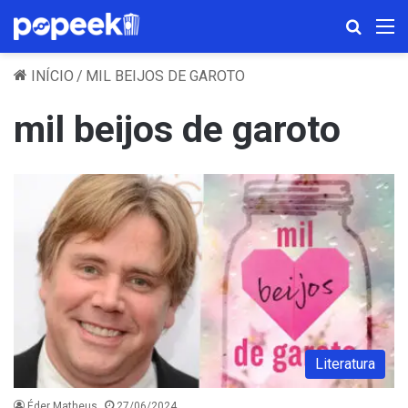
Procura
M
INÍCIO
/
MIL BEIJOS DE GAROTO
mil beijos de garoto
Literatura
Éder Matheus
27/06/2024