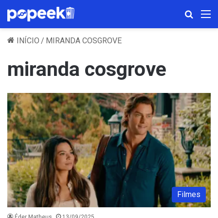
Procura
M
INÍCIO
/
MIRANDA COSGROVE
miranda cosgrove
Filmes
Éder Matheus
13/09/2025