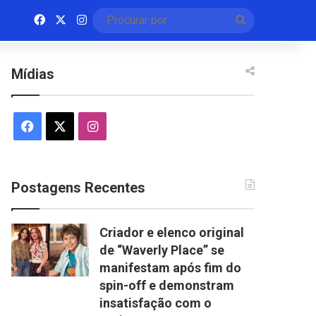
Facebook
X
Instagram
Procurar
por
Mídias
Facebook
X
Instagram
Postagens Recentes
Criador e elenco original
de “Waverly Place” se
manifestam após fim do
spin-off e demonstram
insatisfação com o