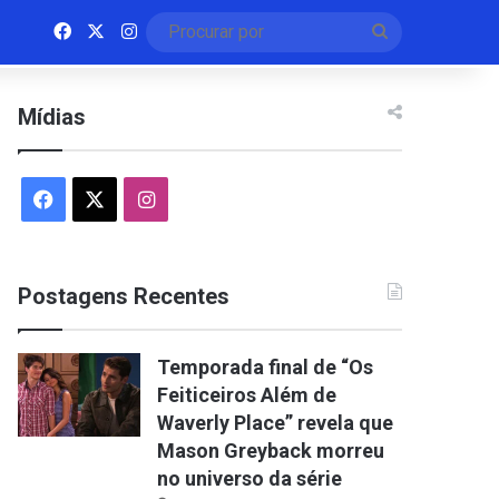
Facebook
X
Instagram
Procurar
por
Mídias
Facebook
X
Instagram
Postagens Recentes
Temporada final de “Os
Feiticeiros Além de
Waverly Place” revela que
Mason Greyback morreu
no universo da série