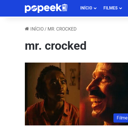
INÍCIO
FILMES
INÍCIO
/
MR. CROCKED
mr. crocked
Filme