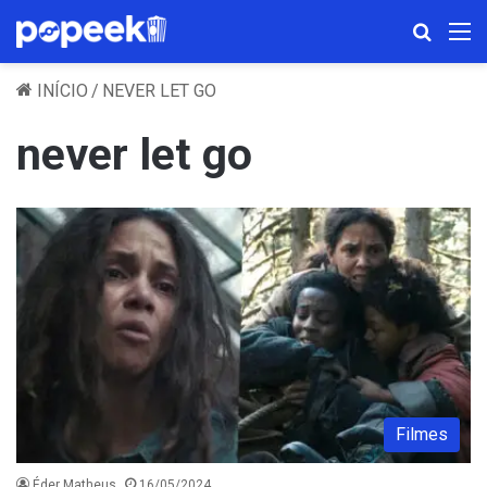
Procura
M
INÍCIO
/
NEVER LET GO
never let go
Filmes
Éder Matheus
16/05/2024