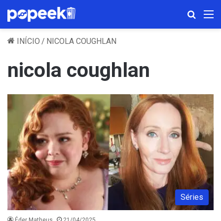
Procura
M
INÍCIO
/
NICOLA COUGHLAN
nicola coughlan
Séries
Éder Matheus
21/04/2025