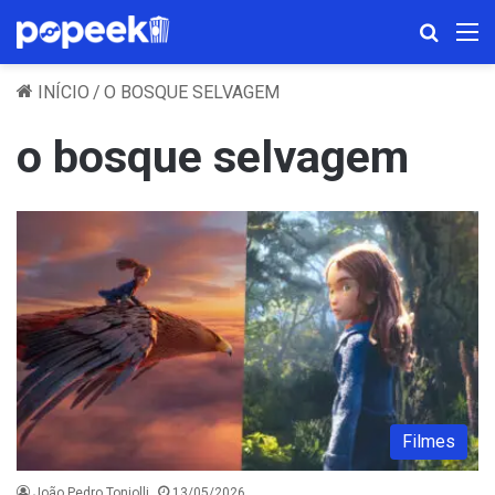
Procura
M
INÍCIO
/
O BOSQUE SELVAGEM
o bosque selvagem
Filmes
João Pedro Toniolli
13/05/2026