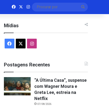
Facebook
X
Instagram
Procurar
por
Mídias
Facebook
X
Instagram
Postagens Recentes
“A Última Casa”, suspense
com Wagner Moura e
Greta Lee, estreia na
Netflix
07/08/2026