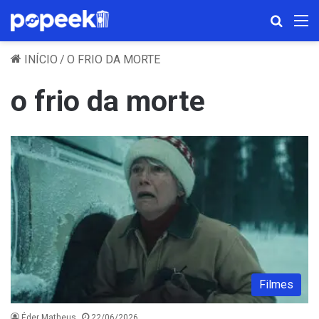
Procura
M
INÍCIO
/
O FRIO DA MORTE
o frio da morte
Filmes
Éder Matheus
22/06/2026