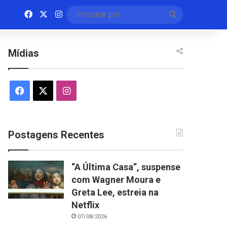
Facebook
X
Instagram
Procurar
por
Mídias
Facebook
X
Instagram
Postagens Recentes
“A Última Casa”, suspense
com Wagner Moura e
Greta Lee, estreia na
Netflix
07/08/2026