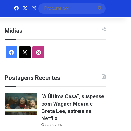
Facebook
X
Instagram
Procurar
por
Mídias
Facebook
X
Instagram
Postagens Recentes
“A Última Casa”, suspense
com Wagner Moura e
Greta Lee, estreia na
Netflix
07/08/2026