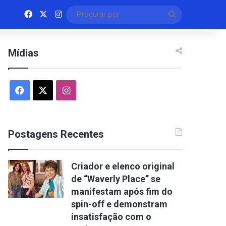
Facebook
X
Instagram
Procurar
por
Mídias
Facebook
X
Instagram
Postagens Recentes
Criador e elenco original
de “Waverly Place” se
manifestam após fim do
spin-off e demonstram
insatisfação com o