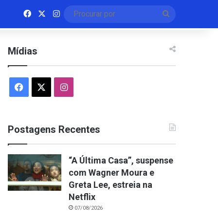
Facebook
X
Instagram
Procurar
por
Mídias
Facebook
X
Instagram
Postagens Recentes
“A Última Casa”, suspense
com Wagner Moura e
Greta Lee, estreia na
Netflix
07/08/2026