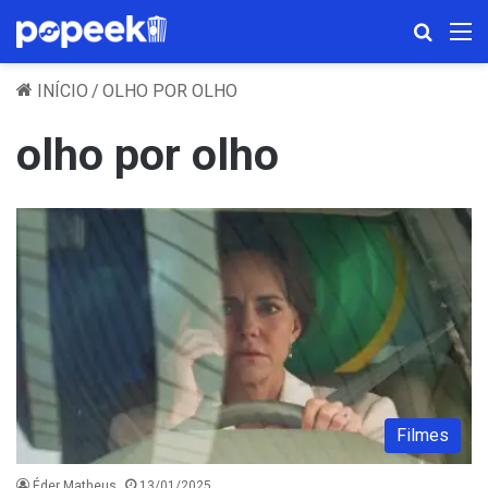
Procura
M
INÍCIO
/
OLHO POR OLHO
olho por olho
Filmes
Éder Matheus
13/01/2025