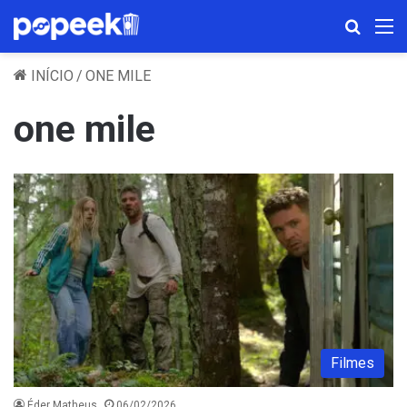
Procura
M
INÍCIO
/
ONE MILE
one mile
Filmes
Éder Matheus
06/02/2026