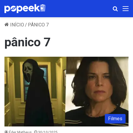
Procura
M
INÍCIO
/
PÂNICO 7
pânico 7
Filmes
Éder Matheus
30/10/2025