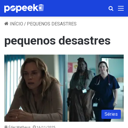
Procura
M
INÍCIO
/
PEQUENOS DESASTRES
pequenos desastres
Séries
Éder Matheus
16/11/2025