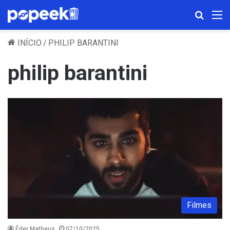
Procura
M
INÍCIO
/
PHILIP BARANTINI
philip barantini
Filmes
Éder Matheus
07/10/2025