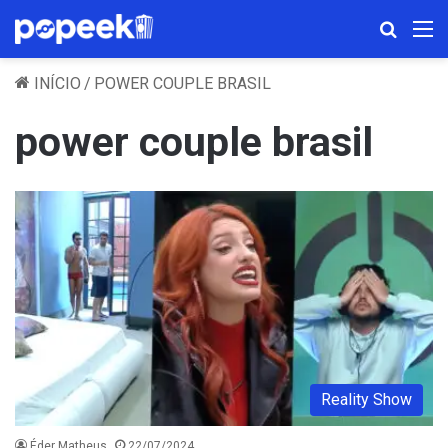
Procura
M
INÍCIO
/
POWER COUPLE BRASIL
power couple brasil
Reality Show
Éder Matheus
22/07/2024