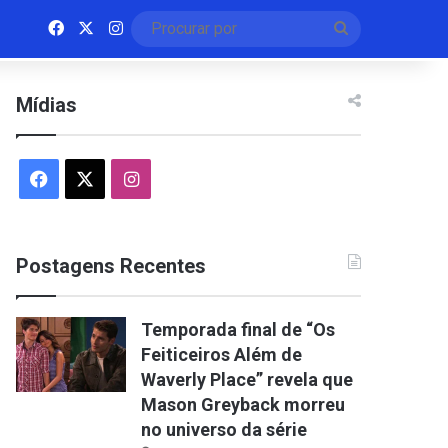
Facebook
X
Instagram
Procurar
por
Mídias
Facebook
X
Instagram
Postagens Recentes
Temporada final de “Os
Feiticeiros Além de
Waverly Place” revela que
Mason Greyback morreu
no universo da série