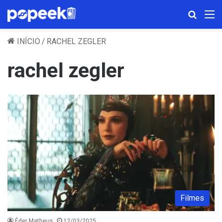
Procura
M
INÍCIO
/
RACHEL ZEGLER
rachel zegler
Filmes
Éder Matheus
12/03/2025