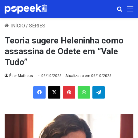
Procura
M
INÍCIO
/
SÉRIES
Teoria sugere Heleninha como
assassina de Odete em “Vale
Tudo”
Éder Matheus
06/10/2025
Atualizado em 06/10/2025
Facebook
X
Pinterest
WhatsApp
Telegram