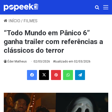
Procura
M
INÍCIO
/
FILMES
“Todo Mundo em Pânico 6”
ganha trailer com referências a
clássicos do terror
Éder Matheus
02/03/2026
Atualizado em 02/03/2026
Facebook
X
Pinterest
WhatsApp
Telegram