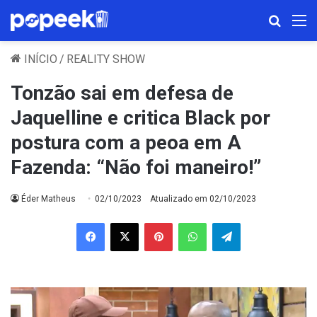
Procura
M
INÍCIO
/
REALITY SHOW
Tonzão sai em defesa de
Jaquelline e critica Black por
postura com a peoa em A
Fazenda: “Não foi maneiro!”
Éder Matheus
02/10/2023
Atualizado em 02/10/2023
Facebook
X
Pinterest
WhatsApp
Telegram