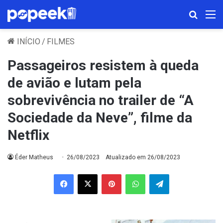
Procura
M
INÍCIO
/
FILMES
Passageiros resistem à queda
de avião e lutam pela
sobrevivência no trailer de “A
Sociedade da Neve”, filme da
Netflix
Éder Matheus
26/08/2023
Atualizado em 26/08/2023
Facebook
X
Pinterest
WhatsApp
Telegram