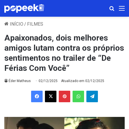
Procura
M
INÍCIO
/
FILMES
Apaixonados, dois melhores
amigos lutam contra os próprios
sentimentos no trailer de “De
Férias Com Você”
Éder Matheus
02/12/2025
Atualizado em 02/12/2025
Facebook
X
Pinterest
WhatsApp
Telegram