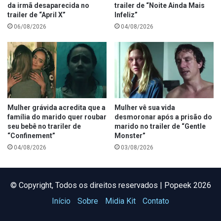
da irmã desaparecida no
trailer de “Noite Ainda Mais
trailer de “April X”
Infeliz”
06/08/2026
04/08/2026
Mulher grávida acredita que a
Mulher vê sua vida
família do marido quer roubar
desmoronar após a prisão do
seu bebê no trariler de
marido no trailer de “Gentle
“Confinement”
Monster”
04/08/2026
03/08/2026
©️ Copyright, Todos os direitos reservados | Popeek 2026
Início
Sobre
Midia Kit
Contato