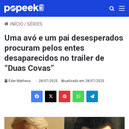
Procura
M
INÍCIO
/
SÉRIES
Uma avó e um pai desesperados
procuram pelos entes
desaparecidos no trailer de
“Duas Covas”
Éder Matheus
28/07/2025
Atualizado em 28/07/2025
Facebook
X
Pinterest
WhatsApp
Telegram