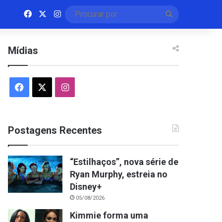
Facebook
X
Instagram
Procurar
por
Mídias
Facebook
X
Instagram
Postagens Recentes
“Estilhaços”, nova série de
Ryan Murphy, estreia no
Disney+
05/08/2026
Kimmie forma uma