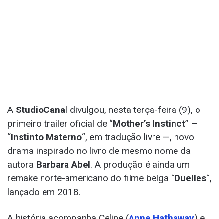
A
StudioCanal
divulgou, nesta terça-feira (9), o
primeiro trailer oficial de “
Mother’s Instinct
” —
“
Instinto Materno
“, em tradução livre —, novo
drama inspirado no livro de mesmo nome da
autora
Barbara Abel
. A produção é ainda um
remake norte-americano do filme belga “
Duelles
“,
lançado em 2018.
A história acompanha Celine (
Anne Hathaway
) e