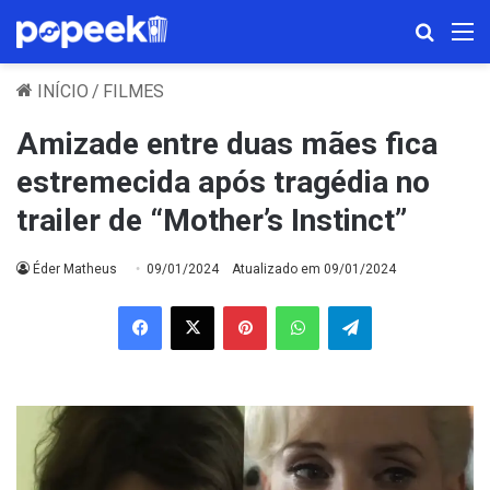
Procura
M
INÍCIO
/
FILMES
Amizade entre duas mães fica
estremecida após tragédia no
trailer de “Mother’s Instinct”
Éder Matheus
09/01/2024
Atualizado em 09/01/2024
Facebook
X
Pinterest
WhatsApp
Telegram