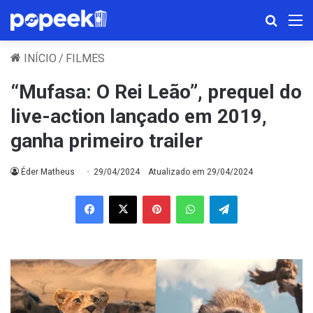
Procura
M
INÍCIO
/
FILMES
“Mufasa: O Rei Leão”, prequel do
live-action lançado em 2019,
ganha primeiro trailer
Éder Matheus
29/04/2024
Atualizado em 29/04/2024
Facebook
X
Pinterest
WhatsApp
Telegram