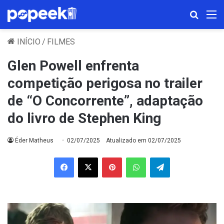
Procura
M
INÍCIO
/
FILMES
Glen Powell enfrenta
competição perigosa no trailer
de “O Concorrente”, adaptação
do livro de Stephen King
Éder Matheus
02/07/2025
Atualizado em 02/07/2025
Facebook
X
Pinterest
WhatsApp
Telegram