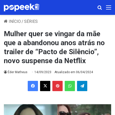
Procura
M
INÍCIO
/
SÉRIES
Mulher quer se vingar da mãe
que a abandonou anos atrás no
trailer de “Pacto de Silêncio”,
novo suspense da Netflix
Éder Matheus
14/09/2023
Atualizado em 06/04/2024
Facebook
X
Pinterest
WhatsApp
Telegram