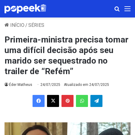
Procura
M
INÍCIO
/
SÉRIES
Primeira-ministra precisa tomar
uma difícil decisão após seu
marido ser sequestrado no
trailer de “Refém”
Éder Matheus
24/07/2025
Atualizado em 24/07/2025
Facebook
X
Pinterest
WhatsApp
Telegram