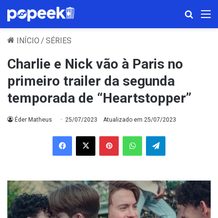
Procura
M
INÍCIO
/
SÉRIES
Charlie e Nick vão à Paris no
primeiro trailer da segunda
temporada de “Heartstopper”
Éder Matheus
25/07/2023
Atualizado em 25/07/2023
Facebook
X
Pinterest
WhatsApp
Telegram