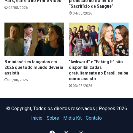
Park, estreia no Prime Video
profissão no trailer de
“Sacrifício de Sangue”
05/08/2026
04/08/2026
8 minisséries lançadas em
“Awkward” e “Faking It” são
2026 que todo mundo deveria
disponibilizadas
assistir
gratuitamente no Brasil; saiba
como assistir
03/08/2026
03/08/2026
©️ Copyright, Todos os direitos reservados | Popeek 2026
Início
Sobre
Midia Kit
Contato
Facebook
X
Instagram