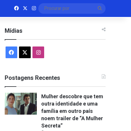
Facebook
X
Instagram
Procurar
por
Mídias
Facebook
X
Instagram
Postagens Recentes
Mulher descobre que tem
outra identidade e uma
família em outro país
noem trailer de “A Mulher
Secreta”