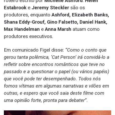
roteiro escrito por
Michelle Ashford
.
Helen
Estabrook
e
Jeremy Steckler
são os
produtores, enquanto
Ashford, Elizabeth Banks,
Shana Eddy-Grouf, Gino Falsetto, Daniel Hank,
Max Handelman
e
Anna Marsh
atuam como
produtores executivos.
Em comunicado Figel disse:
“Como o conto que
gerou tanta polêmica, ‘Cat Person’ irá convidá-lo a
refletir sobre encontros românticos que teve no
passado e a questionar o papel (ou vários papéis)
que você pode ter desempenhado. Todos nós
fomos vítimas em algumas narrativas e vilões em
outras, e espero que você saia deste filme com
uma opinião forte, pronta para debater”
.