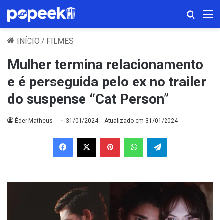
Procura
M
INÍCIO
/
FILMES
Mulher termina relacionamento
e é perseguida pelo ex no trailer
do suspense “Cat Person”
Éder Matheus
31/01/2024
Atualizado em 31/01/2024
Facebook
X
Pinterest
WhatsApp
Telegram