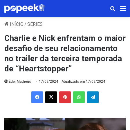
Procura
M
INÍCIO
/
SÉRIES
Charlie e Nick enfrentam o maior
desafio de seu relacionamento
no trailer da terceira temporada
de “Heartstopper”
Éder Matheus
17/09/2024
Atualizado em 17/09/2024
Facebook
X
Pinterest
WhatsApp
Telegram