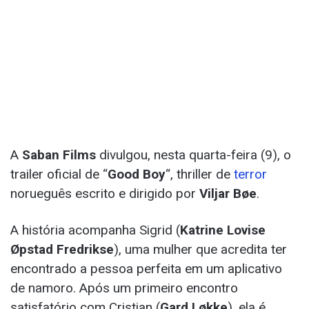
A
Saban Films
divulgou, nesta quarta-feira (9), o
trailer oficial de “
Good Boy
“, thriller de
terror
norueguês escrito e dirigido por
Viljar Bøe
.
A história acompanha Sigrid (
Katrine Lovise
Øpstad Fredrikse
), uma mulher que acredita ter
encontrado a pessoa perfeita em um aplicativo
de namoro. Após um primeiro encontro
satisfatório com Cristian (
Gard Løkke
), ela é