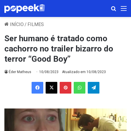
Procura
M
INÍCIO
/
FILMES
Ser humano é tratado como
cachorro no trailer bizarro do
terror “Good Boy”
Éder Matheus
10/08/2023
Atualizado em 10/08/2023
Facebook
X
Pinterest
WhatsApp
Telegram