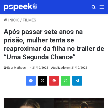
Procura
M
INÍCIO
/
FILMES
Após passar sete anos na
prisão, mulher tenta se
reaproximar da filha no trailer de
“Uma Segunda Chance”
Éder Matheus
21/10/2025
Atualizado em 21/10/2025
Facebook
X
Pinterest
WhatsApp
Telegram