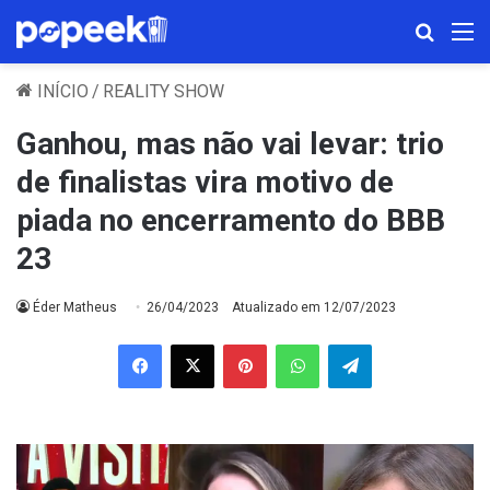
Procura
M
INÍCIO
/
REALITY SHOW
Ganhou, mas não vai levar: trio
de finalistas vira motivo de
piada no encerramento do BBB
23
Éder Matheus
26/04/2023
Atualizado em 12/07/2023
Facebook
X
Pinterest
WhatsApp
Telegram