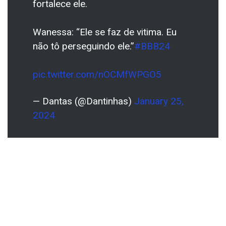
fortalece ele.
Wanessa: “Ele se faz de vitima. Eu
não tô perseguindo ele.”
#BBB24
pic.twitter.com/nOCMfWPGO5
— Dantas (@Dantinhas)
January 25,
2024