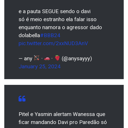
e a pauta SEGUE sendo o davi
só é meio estranho ela falar isso
enquanto namora o agressor dado
dolabella
#BBB24
pic.twitter.com/2xxNUD3AnV
— any
·
·
(@anysayyy)
January 25, 2024
Pitel e Yasmin alertam Wanessa que
ficar mandando Davi pro Paredão só