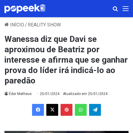
Procura
M
INÍCIO
/
REALITY SHOW
Wanessa diz que Davi se
aproximou de Beatriz por
interesse e afirma que se ganhar
prova do líder irá indicá-lo ao
paredão
Éder Matheus
25/01/2024
Atualizado em 25/01/2024
Facebook
X
Pinterest
WhatsApp
Telegram