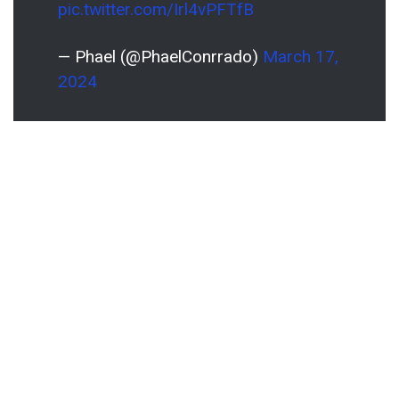
pic.twitter.com/Irl4vPFTfB
— Phael (@PhaelConrrado)
March 17,
2024