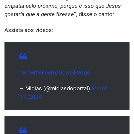
empatia pelo próximo, porque é isso que Jesus
gostaria que a gente fizesse
“, disse o cantor.
Assista aos vídeos:
pic.twitter.com/DowcilKWge
— Midias (@midiasdoportal)
March
17, 2024