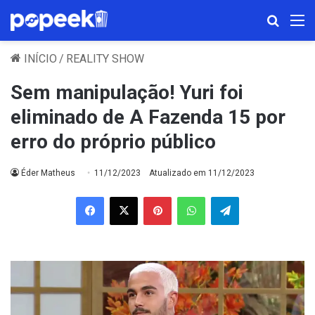
Procura
M
INÍCIO
/
REALITY SHOW
Sem manipulação! Yuri foi
eliminado de A Fazenda 15 por
erro do próprio público
Éder Matheus
11/12/2023
Atualizado em 11/12/2023
Facebook
X
Pinterest
WhatsApp
Telegram