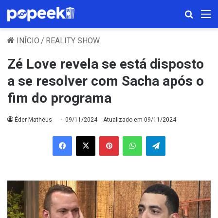
Procura
M
INÍCIO
/
REALITY SHOW
Zé Love revela se está disposto
a se resolver com Sacha após o
fim do programa
Éder Matheus
09/11/2024
Atualizado em 09/11/2024
Facebook
X
Pinterest
WhatsApp
Telegram