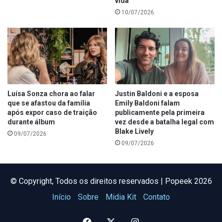
vida”
10/07/2026
Luísa Sonza chora ao falar
Justin Baldoni e a esposa
que se afastou da família
Emily Baldoni falam
após expor caso de traição
publicamente pela primeira
durante álbum
vez desde a batalha legal com
Blake Lively
09/07/2026
09/07/2026
©️ Copyright, Todos os direitos reservados | Popeek 2026
Início
Sobre
Midia Kit
Contato
Facebook
X
Instagram