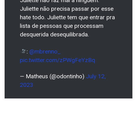
Juliette não faz mal à ninguém.
Juliette não precisa passar por esse
hate todo. Juliette tem que entrar pra
lista de pessoas que processam
desquerida desequilibrada.
:
@mbrenno_
pic.twitter.com/zPWgFeYzBq
— Matheus (@odontinho)
July 12,
2023