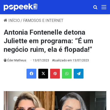
Procura
M
INÍCIO
/
FAMOSOS E INTERNET
Antonia Fontenelle detona
Juliette em programa: “É um
negócio ruim, ela é flopada!”
Éder Matheus
13/07/2023
Atualizado em 13/07/2023
Facebook
X
Pinterest
WhatsApp
Telegram